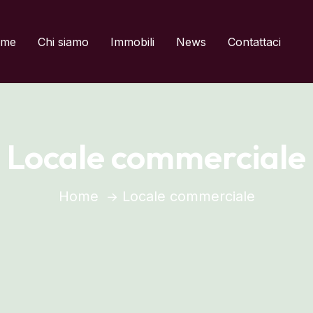
del titolo
me
Chi siamo
Immobili
News
Contattaci
Locale commerciale
Home
Locale commerciale