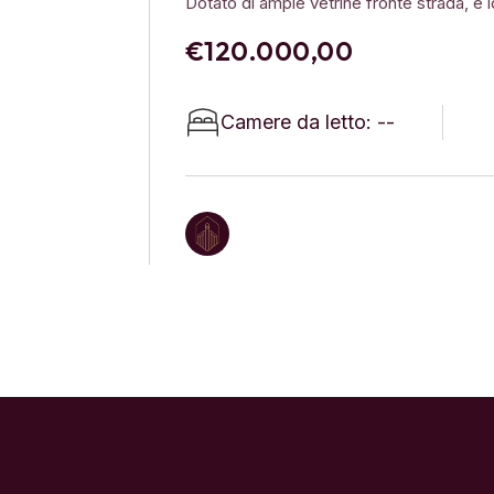
Dotato di ampie vetrine fronte strada, è id
€120.000,00
Camere da letto: --