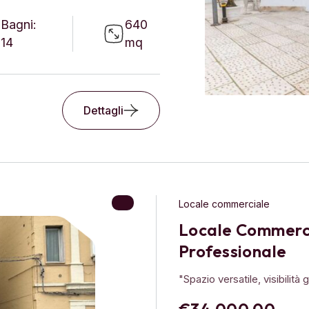
Bagni:
640
14
mq
Dettagli
Locale commerciale
Locale Commerci
Professionale
"Spazio versatile, visibilità g
€34.000,00