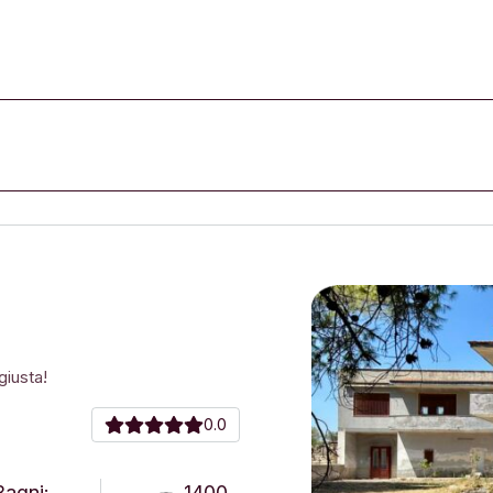
giusta!
0.0
Bagni:
1400