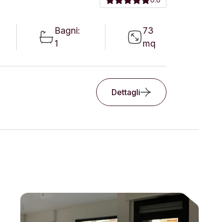
Bagni:
73
1
mq
Dettagli