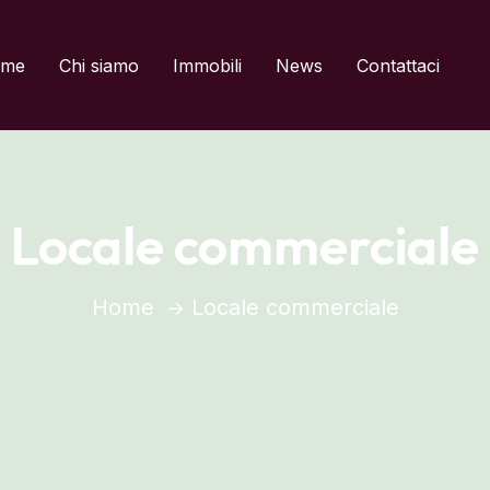
del titolo
me
Chi siamo
Immobili
News
Contattaci
Locale commerciale
Home
Locale commerciale