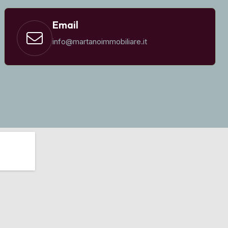
Email
info@martanoimmobiliare.it