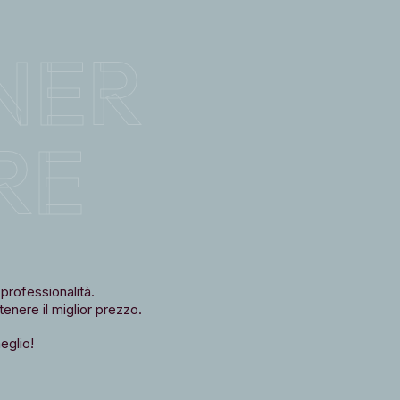
NER
RE
professionalità.
tenere il miglior prezzo.
eglio!