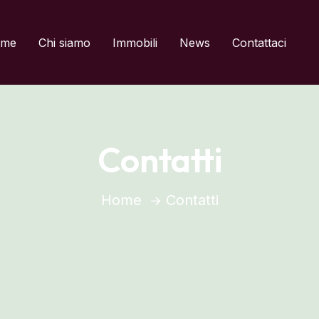
del titolo
me
Chi siamo
Immobili
News
Contattaci
Contatti
Home
Contatti