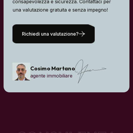
Richiedi una valutazione?
Cosimo Martano
agente immobiliare
CONSULENZA
Acquisto e vendita