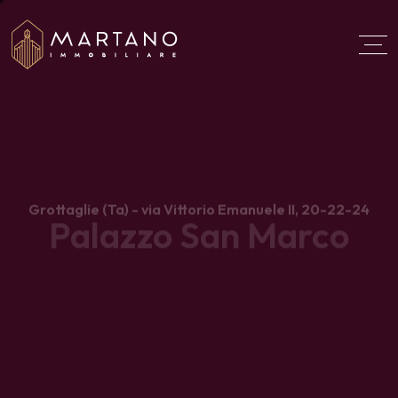
Aggiungi qui il testo del
titolo
Grottaglie (Ta) - via Vittorio Emanuele II, 20-22-24
Palazzo San Marco
l’antico Ospedale del 1464 rinasce come sede per
Hospitality e Ristorazione di prestigio