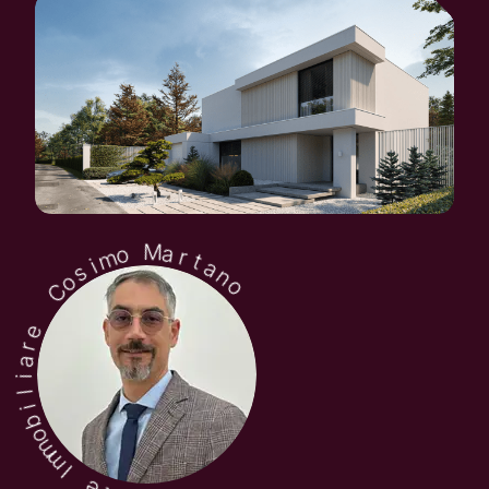
o
s
C
i
m
o
e
r
M
a
a
i
r
l
t
i
a
b
n
o
o
m
m
I
e
t
n
e
g
A
Offriamo consulenza e servizi