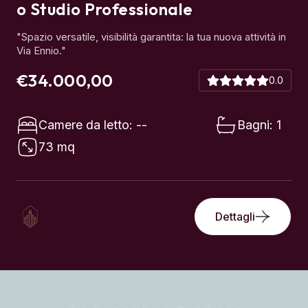
Via Ennio."
€34.000,00
0.0
Camere da letto: --
Bagni: 1
73 mq
Dettagli
FACILITIES
Servizi