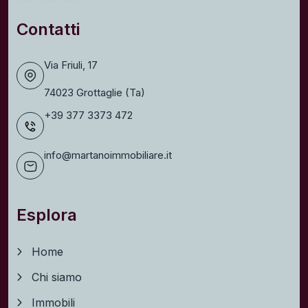
Contatti
Via Friuli, 17
74023 Grottaglie (Ta)
+39 377 3373 472
info@martanoimmobiliare.it
Esplora
Home
Chi siamo
Immobili