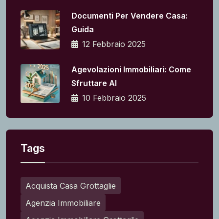
Documenti Per Vendere Casa:
Guida
12 Febbraio 2025
Agevolazioni Immobiliari: Come
Sfruttare Al
10 Febbraio 2025
Tags
Acquista Casa Grottaglie
Agenzia Immobiliare