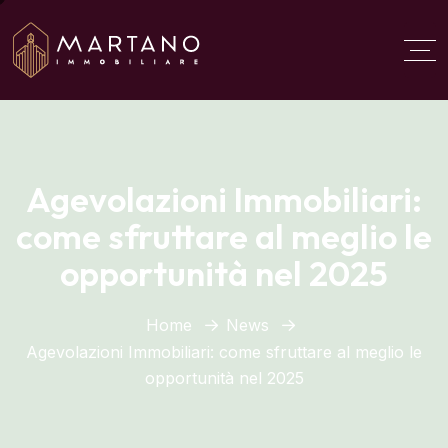
Aggiungi qui il testo del
titolo
Agevolazioni Immobiliari:
come sfruttare al meglio le
opportunità nel 2025
Home
News
Agevolazioni Immobiliari: come sfruttare al meglio le
opportunità nel 2025