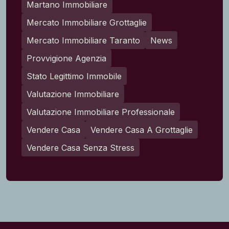
Martano Immobiliare
Mercato Immobiliare Grottaglie
Mercato Immobiliare Taranto
News
Provvigione Agenzia
Stato Legittimo Immobile
Valutazione Immobiliare
Valutazione Immobiliare Professionale
Vendere Casa
Vendere Casa A Grottaglie
Vendere Casa Senza Stress