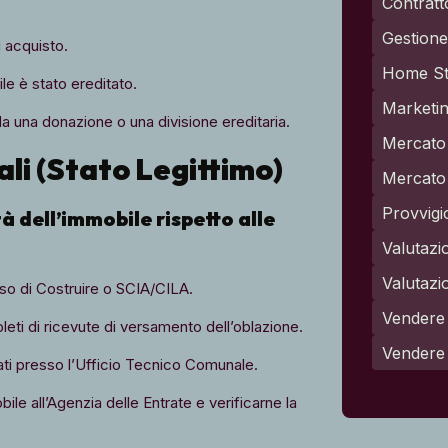
Contratt
Gestione 
i acquisto.
Home St
e è stato ereditato.
Marketin
da una donazione o una divisione ereditaria.
Mercato 
tali (Stato Legittimo)
Mercato 
Provvigi
à dell’immobile rispetto alle
Valutazi
Valutazi
so di Costruire o SCIA/CILA.
Vendere 
leti di ricevute di versamento dell’oblazione.
Vendere
ati presso l’Ufficio Tecnico Comunale.
ile all’Agenzia delle Entrate e verificarne la