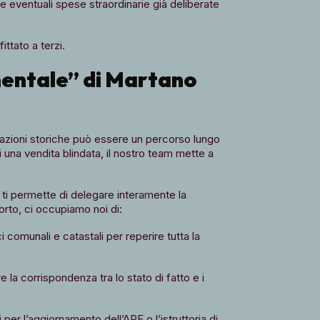
eventuali spese straordinarie già deliberate
ttato a terzi.
mentale” di Martano
azioni storiche può essere un percorso lungo
 una vendita blindata, il nostro team mette a
ti permette di delegare interamente la
orto, ci occupiamo noi di:
i comunali e catastali per reperire tutta la
 la corrispondenza tra lo stato di fatto e i
 per l’aggiornamento dell’APE o l’istruttoria di