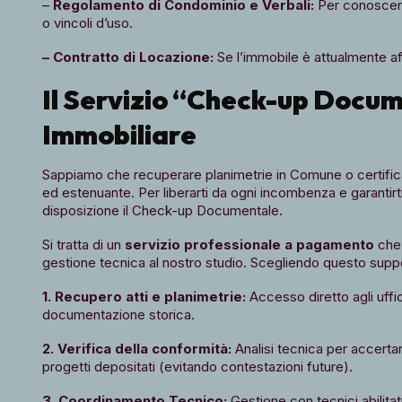
–
Regolamento di Condominio e Verbali:
Per conoscere 
o vincoli d’uso.
– Contratto di Locazione:
Se l’immobile è attualmente affi
Il Servizio “Check-up Docu
Immobiliare
Sappiamo che recuperare planimetrie in Comune o certific
ed estenuante. Per liberarti da ogni incombenza e garantirti
disposizione il Check-up Documentale.
Si tratta di un
servizio professionale a pagamento
che 
gestione tecnica al nostro studio. Scegliendo questo supp
1. Recupero atti e planimetrie:
Accesso diretto agli uffic
documentazione storica.
2. Verifica della conformità:
Analisi tecnica per accertare
progetti depositati (evitando contestazioni future).
3. Coordinamento Tecnico:
Gestione con tecnici abilitati