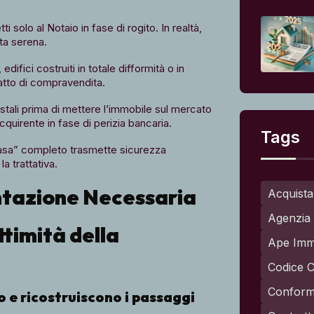
 solo al Notaio in fase di rogito. In realtà,
ita serena.
edifici costruiti in totale difformità o in
ratto di compravendita.
astali prima di mettere l’immobile sul mercato
cquirente in fase di perizia bancaria.
Tags
asa” completo trasmette sicurezza
la trattativa.
ntazione Necessaria
Acquista
Agenzia 
ttimità della
Ape Imm
Codice C
Conformi
io e ricostruiscono i passaggi