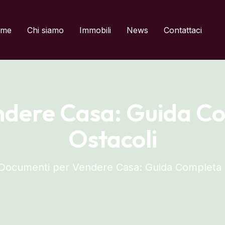
del titolo
me
Chi siamo
Immobili
News
Contattaci
dere Casa: Guida Co
Ostacoli
Documenti per Vendere Casa: Guida Completa p