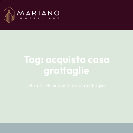
Aggiungi qui il testo del
titolo
Tag:
acquista casa
grottaglie
Home
acquista casa grottaglie