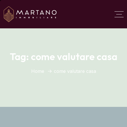
Aggiungi qui il testo del
titolo
Tag:
come valutare casa
Home
come valutare casa