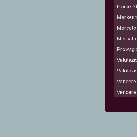
Home St
Marketin
Mercato 
Mercato 
Provvigi
Valutazi
Valutazi
Vendere 
Vendere