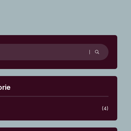
rie
(4)