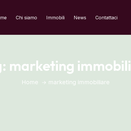
del titolo
me
Chi siamo
Immobili
News
Contattaci
g:
marketing immobil
Home
marketing immobiliare