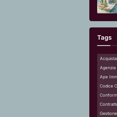
Tags
Acquista
Agenzia 
Ape Imm
Codice C
Conformi
Contratt
Gestione 