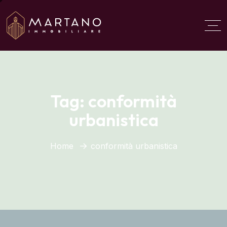
Aggiungi qui il testo del
titolo
Tag:
conformità
urbanistica
Home
conformità urbanistica