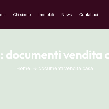
del titolo
me
Chi siamo
Immobili
News
Contattaci
:
documenti vendita 
Home
documenti vendita casa