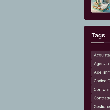
Tags
Acquista
Agenzia 
Ape Imm
Codice C
Conformi
Contratt
Gestione 