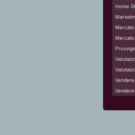
Home St
Marketin
Mercato 
Mercato 
Provvigi
Valutazi
Valutazi
Vendere 
Vendere