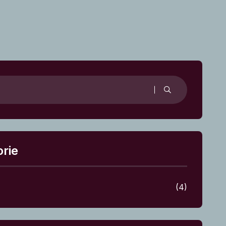
rie
(4)