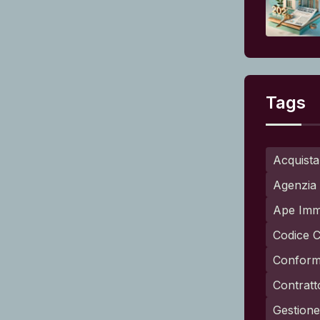
Tags
Acquista
Agenzia 
Ape Imm
Codice C
Conformi
Contratt
Gestione 