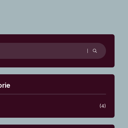
rie
(4)