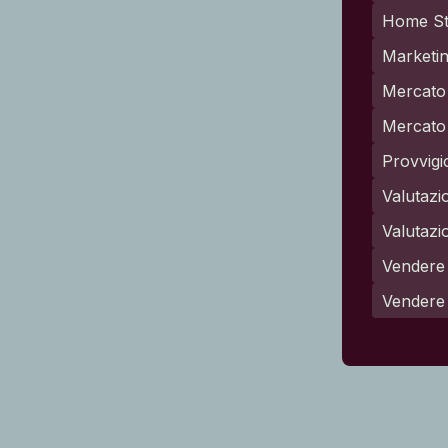
Home St
Marketin
Mercato 
Mercato 
Provvigi
Valutazi
Valutazi
Vendere 
Vendere