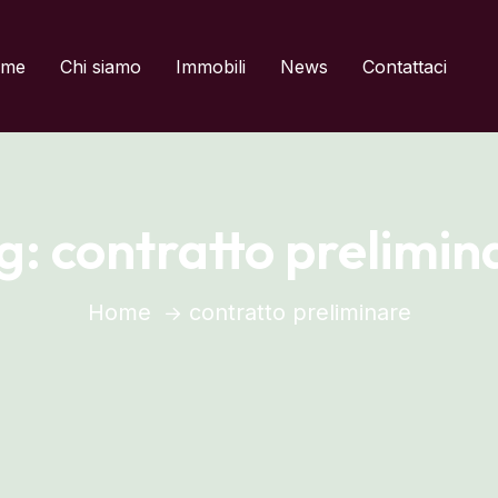
del titolo
me
Chi siamo
Immobili
News
Contattaci
g:
contratto prelimin
Home
contratto preliminare