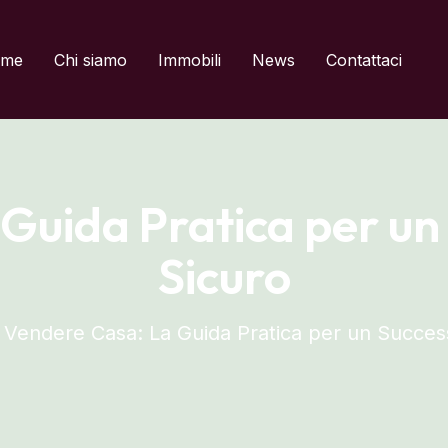
del titolo
me
Chi siamo
Immobili
News
Contattaci
Guida Pratica per un
Sicuro
Vendere Casa: La Guida Pratica per un Succes