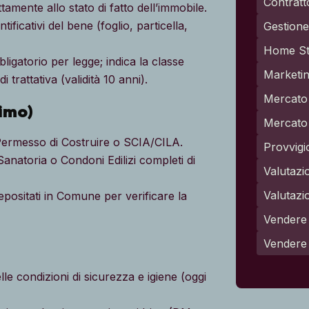
Contratt
mente allo stato di fatto dell’immobile.
ntificativi del bene (foglio, particella,
Gestione 
Home St
ligatorio per legge; indica la classe
Marketin
 trattativa (validità 10 anni).
Mercato 
timo)
Mercato 
Permesso di Costruire o SCIA/CILA.
Provvigi
anatoria o Condoni Edilizi completi di
Valutazi
Valutazi
epositati in Comune per verificare la
Vendere 
Vendere
lle condizioni di sicurezza e igiene (oggi