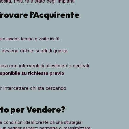
ità, finiture e stato degli impianti.
Trovare l’Acquirente
sparmiandoti tempo e visite inutili.
vviene online: scatti di qualità
azi con interventi di allestimento dedicati
isponibile su richiesta previo
er intercettare chi sta cercando
sto per Vendere?
condizioni ideali create da una strategia
 a un partner esperto permette di massimizzare