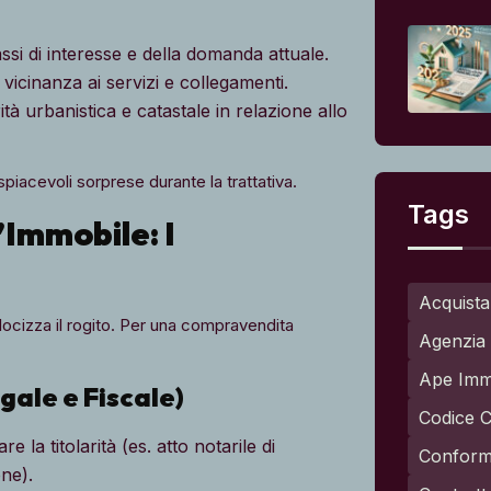
si di interesse e della domanda attuale.
 vicinanza ai servizi e collegamenti.
ità urbanistica e catastale in relazione allo
 spiacevoli sorprese durante la trattativa.
Tags
’Immobile: I
Acquista
locizza il rogito. Per una compravendita
Agenzia 
Ape Imm
ale e Fiscale)
Codice C
la titolarità (es. atto notarile di
Conformi
ne).