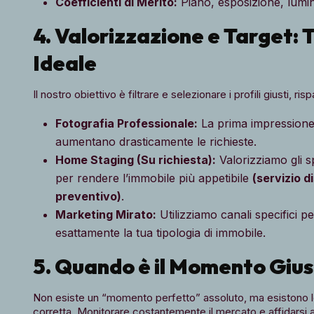
Coefficienti di Merito:
Piano, esposizione, luminos
4. Valorizzazione e Target: 
Ideale
Il nostro obiettivo è filtrare e selezionare i profili giusti, ri
Fotografia Professionale:
La prima impressione a
aumentano drasticamente le richieste.
Home Staging (Su richiesta):
Valorizziamo gli sp
per rendere l’immobile più appetibile
(servizio d
preventivo)
.
Marketing Mirato:
Utilizziamo canali specifici p
esattamente la tua tipologia di immobile.
5. Quando è il Momento Giu
Non esiste un “momento perfetto” assoluto, ma esistono le 
corretta. Monitorare costantemente il mercato e affidarsi