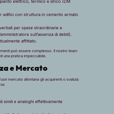
pianto elettrico, termico e idrico (DM
r edifici con struttura in cemento armato
erbali per spese straordinarie e
amministratore sull’assenza di debiti).
ttualmente affittato.
cumenti può essere complesso. Il nostro team
oti una pratica impeccabile.
enza e Mercato
 fuori mercato allontana gli acquirenti o svaluta
cia:
li simili e analoghi effettivamente