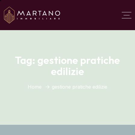
Aggiungi qui il testo del
titolo
Tag:
gestione pratiche
edilizie
Home
gestione pratiche edilizie