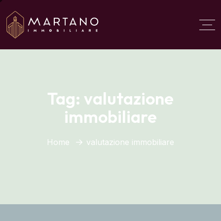
Aggiungi qui il testo del
titolo
Tag:
valutazione
immobiliare
Home
valutazione immobiliare