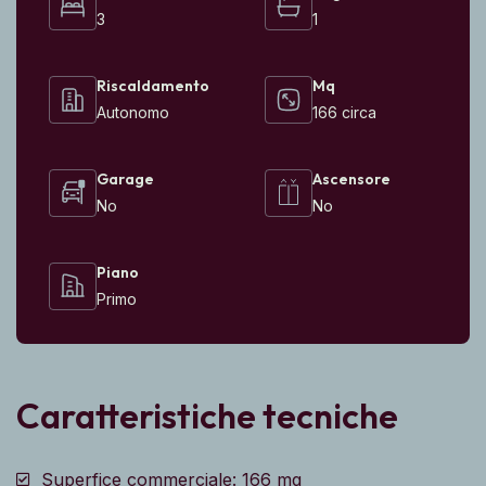
3
1
Riscaldamento
Mq
Autonomo
166 circa
Garage
Ascensore
No
No
Piano
Primo
Caratteristiche tecniche
Superfice commerciale: 166 mq