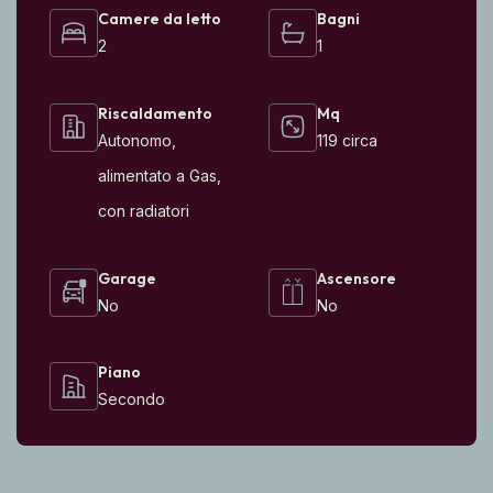
Camere da letto
Bagni
2
1
Riscaldamento
Mq
Autonomo,
119 circa
alimentato a Gas,
con radiatori
Garage
Ascensore
No
No
Piano
Secondo