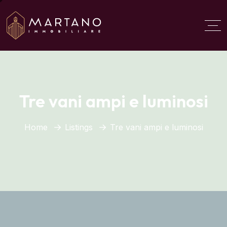
Aggiungi qui il testo del
titolo
Tre vani ampi e luminosi
Home
Listings
Tre vani ampi e luminosi