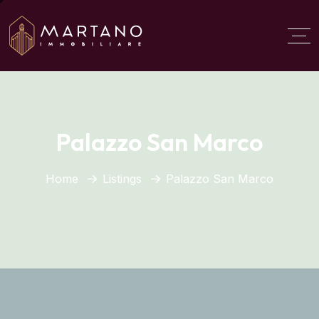
Aggiungi qui il testo del
titolo
Palazzo San Marco
Home
Listings
Palazzo San Marco