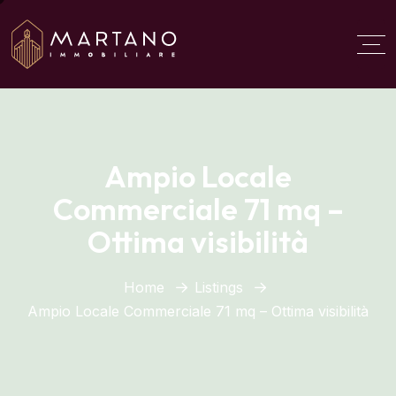
Aggiungi qui il testo del
titolo
Ampio Locale
Commerciale 71 mq –
Ottima visibilità
Home
Listings
Ampio Locale Commerciale 71 mq – Ottima visibilità