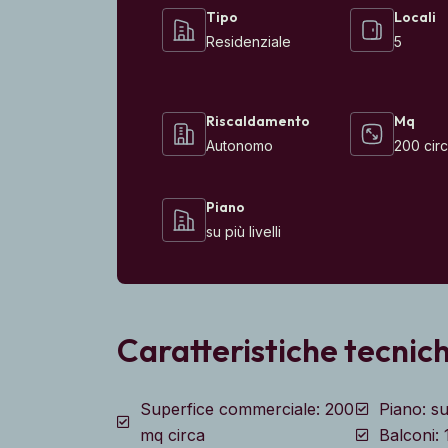
Tipo
Locali
Residenziale
5
Riscaldamento
Mq
Autonomo
200 cir
Piano
su più livelli
Caratteristiche tecnic
Superfice commerciale: 200
Piano: su 
mq circa
Balconi: 