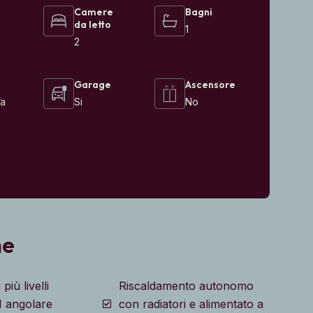
Camere
Bagni
da letto
1
2
Garage
Ascensore
ca
Si
No
he
più livelli
Riscaldamento autonomo
1 angolare
con radiatori e alimentato a