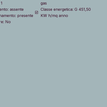
 1
gas
nto: assente
Classe energetica: G 451,50
namento: presente
KW h/mq anno
re: No