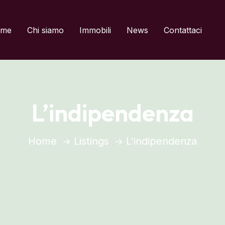
del titolo
me
Chi siamo
Immobili
News
Contattaci
L’indipendenza
Home
Listings
L'indipendenza