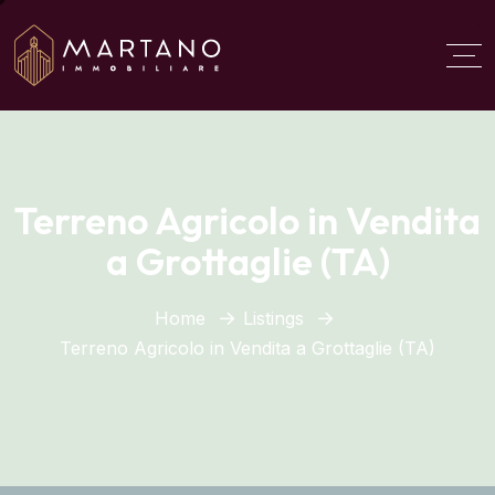
Aggiungi qui il testo del
titolo
Terreno Agricolo in Vendita
a Grottaglie (TA)
Home
Listings
Terreno Agricolo in Vendita a Grottaglie (TA)