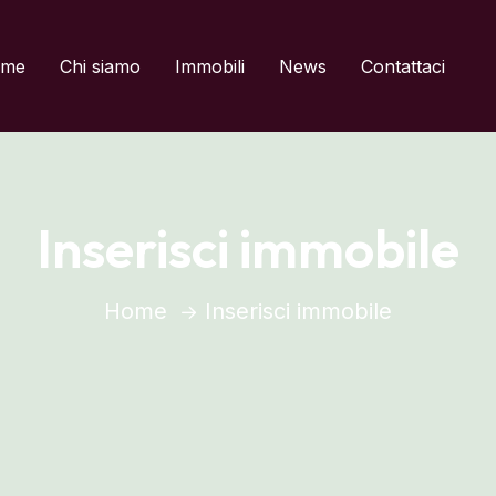
del titolo
me
Chi siamo
Immobili
News
Contattaci
Inserisci immobile
Home
Inserisci immobile