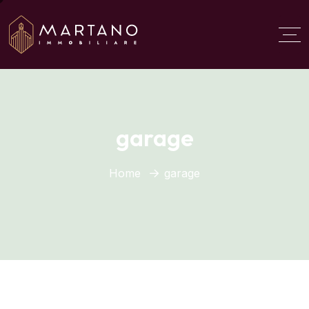
Aggiungi qui il testo del
titolo
garage
Home
garage