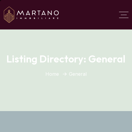
Aggiungi qui il testo del
titolo
Listing Directory:
General
Home
General